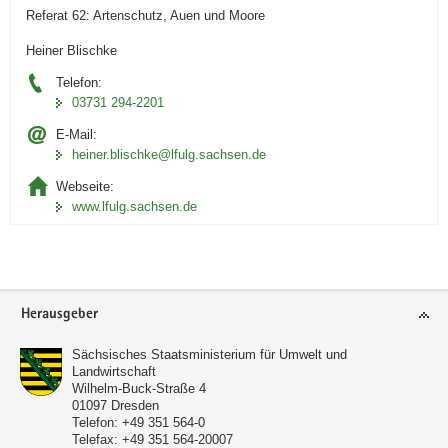
Referat 62: Artenschutz, Auen und Moore
n
f
i
a
l
c
Heiner Blischke
c
i
h
Telefon:
h
c
t
03731 294-2201
A
h
s
r
t
p
E-Mail:
heiner.blischke@lfulg.sachsen.de
t
n
f
i
a
l
Webseite:
k
c
i
www.lfulg.sachsen.de
e
h
c
l
A
h
9
r
t
t
n
Footer-
Herausgeber
.
a
Bereich
1
c
Sächsisches Staatsministerium für Umwelt und
6
h
Landwirtschaft
F
A
Wilhelm-Buck-Straße 4
01097
Dresden
F
r
Telefon:
+49 351 564-0
H
t
Telefax:
+49 351 564-20007