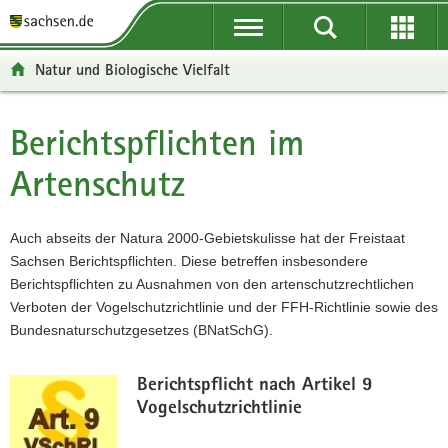
P
P
H
W
F
o
o
a
e
o
r
r
u
i
o
Natur und Biologische Vielfalt
t
t
p
t
t
a
a
t
e
e
l
l
i
r
r
Berichtspflichten im
Hauptinhalt
ü
n
n
e
-
Artenschutz
b
a
h
I
B
e
v
a
n
e
r
i
l
f
r
Auch abseits der Natura 2000-Gebietskulisse hat der Freistaat
g
g
t
o
e
Sachsen Berichtspflichten. Diese betreffen insbesondere
r
a
r
i
Berichtspflichten zu Ausnahmen von den artenschutzrechtlichen
e
t
m
c
Verboten der Vogelschutzrichtlinie und der FFH-Richtlinie sowie des
i
i
a
h
Bundesnaturschutzgesetzes (BNatSchG).
f
o
t
e
n
i
n
o
Berichtspflicht nach Artikel 9
d
n
Vogelschutzrichtlinie
e
N