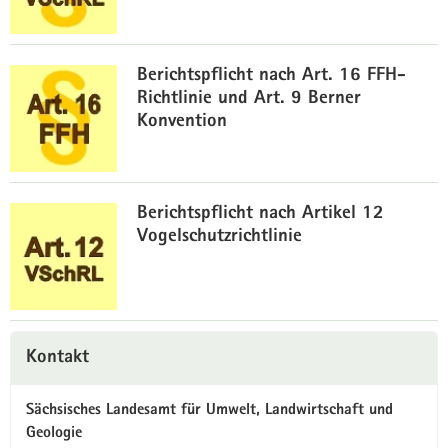
a
v
z
i
Berichtspflicht nach Art. 16 FFH-
u
g
Richtlinie und Art. 9 Berner
r
a
Konvention
B
t
e
i
r
o
i
z
n
Berichtspflicht nach Artikel 12
c
u
Vogelschutzrichtlinie
h
r
t
B
s
e
p
r
f
i
z
Weitere
l
c
u
Kontakt
Information
i
h
r
c
t
B
Sächsisches Landesamt für Umwelt, Landwirtschaft und
h
s
e
Geologie
t
p
r