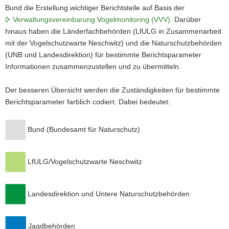
Bund die Erstellung wichtiger Berichtsteile auf Basis der
a
Verwaltungsvereinbarung Vogelmonitoring (VVV)
. Darüber
v
hinaus haben die Länderfachbehörden (LfULG in Zusammenarbeit
i
mit der Vogelschutzwarte Neschwitz) und die Naturschutzbehörden
g
(UNB und Landesdirektion) für bestimmte Berichtsparameter
a
Informationen zusammenzustellen und zu übermitteln.
t
i
Der besseren Übersicht werden die Zuständigkeiten für bestimmte
o
Berichtsparameter farblich codiert. Dabei bedeutet:
n
Bund (Bundesamt für Naturschutz)
LfULG/Vogelschutzwarte Neschwitz
Landesdirektion und Untere Naturschutzbehörden
Jagdbehörden