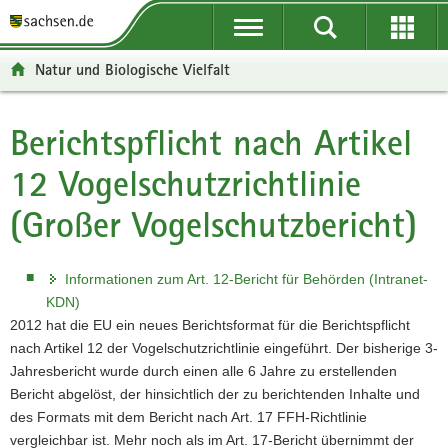
P
P
H
W
F
o
o
a
e
o
r
r
u
i
o
Natur und Biologische Vielfalt
t
t
p
t
t
a
a
t
e
e
l
l
i
r
r
Berichtspflicht nach Artikel
Hauptinhalt
ü
n
n
e
-
12 Vogelschutzrichtlinie
b
a
h
I
B
e
v
a
n
e
(Großer Vogelschutzbericht)
r
i
l
f
r
g
g
t
o
e
r
a
r
i
Informationen zum Art. 12-Bericht für Behörden (Intranet-
e
t
m
c
KDN)
i
i
a
h
2012 hat die EU ein neues Berichtsformat für die Berichtspflicht
f
o
t
nach Artikel 12 der Vogelschutzrichtlinie eingeführt. Der bisherige 3-
e
n
i
Jahresbericht wurde durch einen alle 6 Jahre zu erstellenden
n
o
Bericht abgelöst, der hinsichtlich der zu berichtenden Inhalte und
d
n
des Formats mit dem Bericht nach Art. 17 FFH-Richtlinie
e
vergleichbar ist. Mehr noch als im Art. 17-Bericht übernimmt der
N