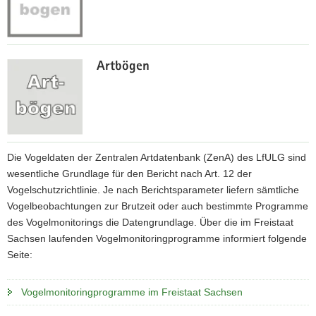
z
Artbögen
u
d
e
n
B
e
z
Die Vogeldaten der Zentralen Artdatenbank (ZenA) des LfULG sind
r
u
wesentliche Grundlage für den Bericht nach Art. 12 der
i
d
Vogelschutzrichtlinie. Je nach Berichtsparameter liefern sämtliche
c
e
Vogelbeobachtungen zur Brutzeit oder auch bestimmte Programme
h
n
des Vogelmonitorings die Datengrundlage. Über die im Freistaat
t
B
Sachsen laufenden Vogelmonitoringprogramme informiert folgende
s
e
Seite:
p
r
a
i
Vogelmonitoringprogramme im Freistaat Sachsen
r
c
a
h