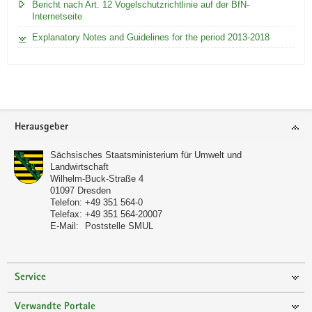
n
ö
Bericht nach Art. 12 Vogelschutzrichtlinie auf der BfN-
Internetseite
s
g
e
Explanatory Notes and Guidelines for the period 2013-2018
n
Footer-
Herausgeber
Bereich
Sächsisches Staatsministerium für Umwelt und
Landwirtschaft
Wilhelm-Buck-Straße 4
01097
Dresden
Telefon:
+49 351 564-0
Telefax:
+49 351 564-20007
E-Mail:
Poststelle SMUL
Service
Verwandte Portale