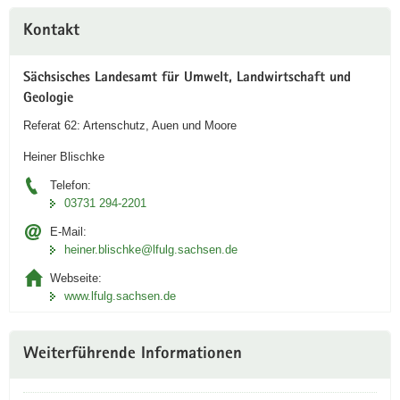
m
t
Weitere
Kontakt
e
s
Information
t
p
e
a
Sächsisches Landesamt für Umwelt, Landwirtschaft und
r
r
Geologie
n
a
Referat 62: Artenschutz, Auen und Moore
d
m
Heiner Blischke
e
e
s
t
Telefon:
M
e
03731 294-2201
a
r
E-Mail:
n
n
heiner.blischke@lfulg.sachsen.de
t
d
Webseite:
e
e
www.lfulg.sachsen.de
l
r
b
A
o
r
Weiterführende Informationen
g
t
e
b