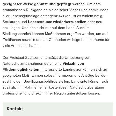
geeigneter Weise genutzt und gepflegt
werden. Um dem
a
dramatischen Rückgang an biologischer Vielfalt und damit unser
v
aller Lebensgrundlage entgegenzuwirken, ist es zudem nötig,
i
Strukturen und
Lebensräume wiederherzustellen
oder neu
g
anzulegen. Und das nicht nur auf dem Land: Auch im
a
Siedlungsbereich können Maßnahmen ergriffen werden, um auf
t
Freiflächen sowie in und an Gebäuden wichtige Lebensräume für
i
viele Arten zu schaffen.
o
n
Der Freistaat Sachsen unterstützt die Umsetzung von
Naturschutzmaßnahmen durch eine
Vielzahl von
Fördermöglichkeiten
. Interessierte Landnutzer können sich zu
geeigneten Maßnahmen selbst informieren und Anträge bei der
zuständigen Bewilligungsbehörde stellen, Landwirte können sich
zusätzlich im Rahmen einer kostenlosen Naturschutzberatung
professionell und direkt in ihrer Region unterstützen lassen.
Kontakt