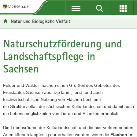
P
P
H
F
o
o
a
o
r
r
u
o
Natur und Biologische Vielfalt
t
t
p
t
a
a
t
e
l
l
i
r
Naturschutzförderung und
Hauptinhalt
ü
n
n
-
Landschaftspflege in
b
a
h
B
e
v
a
e
Sachsen
r
i
l
r
g
g
t
e
r
a
i
Felder und Wälder machen einen Großteil des Gebietes des
e
t
c
Freistaates Sachsen aus. Die land-, forst- und auch
i
i
h
teichwirtschaftliche Nutzung von Flächen bestimmt
f
o
die Strukturvielfalt der sächsischen Kulturlandschaft und damit auch
e
n
die Lebensmöglichkeiten von Tieren und Pflanzen erheblich.
n
d
Die Lebensräume der Kulturlandschaft und die hier vorkommenden
e
Arten können langfristig nur erhalten werden, wenn die
Flächen in
N