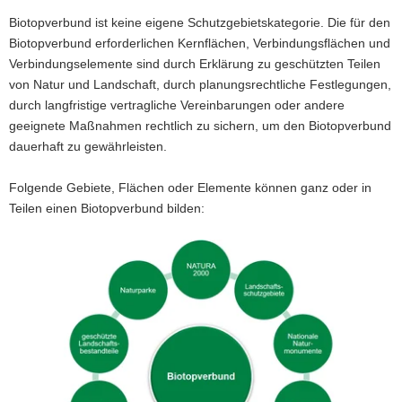
Kern-
a
und
Biotopverbund ist keine eigene Schutzgebietskategorie. Die für den
Verbindungsflächen
v
Biotopverbund erforderlichen Kernflächen, Verbindungsflächen und
sowie
i
Verbindungselemente sind durch Erklärung zu geschützten Teilen
Trittsteinen
g
von Natur und Landschaft, durch planungsrechtliche Festlegungen,
a
durch langfristige vertragliche Vereinbarungen oder andere
t
geeignete Maßnahmen rechtlich zu sichern, um den Biotopverbund
i
dauerhaft zu gewährleisten.
o
n
Folgende Gebiete, Flächen oder Elemente können ganz oder in
Teilen einen Biotopverbund bilden: