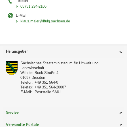
Telefon:
03731 294-2106
E-Mail:
klaus.maier@lfulg.sachsen.de
Footer-
Herausgeber
Bereich
Sächsisches Staatsministerium für Umwelt und
Landwirtschaft
Wilhelm-Buck-Straße 4
01097
Dresden
Telefon:
+49 351 564-0
Telefax:
+49 351 564-20007
E-Mail:
Poststelle SMUL
Service
Verwandte Portale