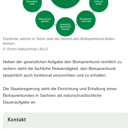
Elemente, welche in Teilen oder als Ganzes den Biotopverbund bilden
können
© Archiv Naturschutz LfULG
Elemente,
welche
Neben der gesetzlichen Aufgabe den Biotopverbund rechtlich zu
in
sichern steht die fachliche Notwendigkeit, den Biotopverbund
Teilen
tatsächlich auch funktional einzurichten und zu erhalten.
oder
als
Ganzes
Die Staatsregierung sieht die Einrichtung und Erhaltung eines
den
Biotopverbundes in Sachsen als naturschutzfachliche
Biotopverbund
Daueraufgabe an.
bilden
können
Weitere
Kontakt
Information