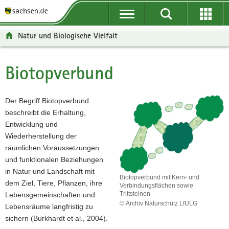
P
P
H
W
F
o
o
a
e
o
r
r
u
i
o
Natur und Biologische Vielfalt
t
t
p
t
t
a
a
t
e
e
l
l
i
r
r
Biotopverbund
Hauptinhalt
ü
n
n
e
-
b
a
h
I
B
e
v
a
n
e
Der Begriff Biotopverbund
r
i
l
f
r
beschreibt die Erhaltung,
g
g
t
o
e
Entwicklung und
r
a
r
i
Wiederherstellung der
e
t
m
c
räumlichen Voraussetzungen
i
i
a
h
und funktionalen Beziehungen
f
o
t
in Natur und Landschaft mit
Biotopverbund mit Kern- und
e
n
i
dem Ziel, Tiere, Pflanzen, ihre
Verbindungsflächen sowie
n
o
Trittsteinen
Lebensgemeinschaften und
© Archiv Naturschutz LfULG
d
n
Lebensräume langfristig zu
Biotopverbund
e
sichern (Burkhardt et al., 2004).
mit
N