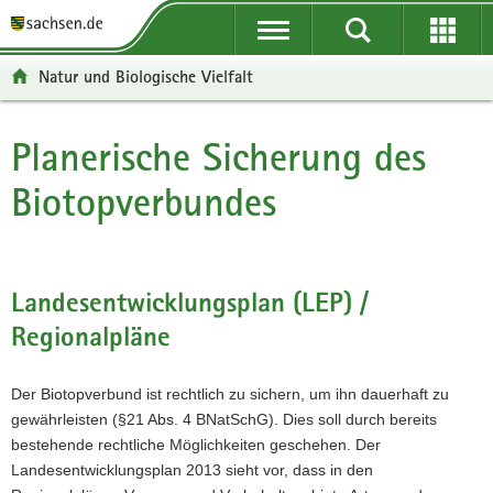
P
P
H
W
F
o
o
a
e
o
r
r
u
i
o
Natur und Biologische Vielfalt
t
t
p
t
t
a
a
t
e
e
l
l
i
r
r
Planerische Sicherung des
Hauptinhalt
ü
n
n
e
-
Biotopverbundes
b
a
h
I
B
e
v
a
n
e
r
i
l
f
r
g
g
t
o
e
r
a
r
i
Landesentwicklungsplan (LEP) /
e
t
m
c
Regionalpläne
i
i
a
h
f
o
t
e
n
i
Der Biotopverbund ist rechtlich zu sichern, um ihn dauerhaft zu
n
o
gewährleisten (§21 Abs. 4 BNatSchG). Dies soll durch bereits
d
n
bestehende rechtliche Möglichkeiten geschehen. Der
e
Landesentwicklungsplan 2013 sieht vor, dass in den
N