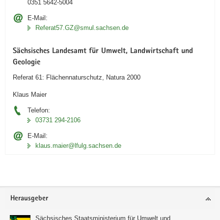
0351 5642-5004
E-Mail:
Referat57.GZ@smul.sachsen.de
Sächsisches Landesamt für Umwelt, Landwirtschaft und
Geologie
Referat 61: Flächennaturschutz, Natura 2000
Klaus Maier
Telefon:
03731 294-2106
E-Mail:
klaus.maier@lfulg.sachsen.de
Footer-
Herausgeber
Bereich
Sächsisches Staatsministerium für Umwelt und