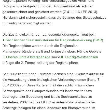
Regionalplänen Vorrang- und Vorbehaltsgebiete Arten- und
a
Biotopschutz festgelegt und der Biotopverbund als solcher
v
gekennzeichnet und gesichert werden (Z 4.1.1.16 LEP 2013).
i
Hierdurch wird sichergestellt, dass die Belange des Biotopschutzes
g
frühzeitig berücksichtigt werden.
a
t
Die Zuständigkeit für den Landesentwicklungsplan liegt beim
i
Sächsischen Staatsministerium für Regionalentwicklung (SMR)
.
o
Die Regionalpläne werden durch die Regionalen
n
Planungsverbände erstellt und fortgeschrieben. Für die Gebiete
Oberes
Elbtal
/Osterzgebirge
sowie
Leipzig-Westsachsen
erfolgte die 2. Fortschreibung der Regionalpläne.
Seit 2003 liegt für den Freistaat Sachsen eine »Gebietskulisse für
die Ausweisung eines ökologischen Verbundsystems« (Karte 7,
LEP 2003) vor. Diese Karte enthält die sachlich-räumlichen
Schwerpunkte des Biotopverbundes mit landesweiter bzw.
überregionaler Bedeutung und ist als Suchraumkulisse zu
verstehen. 2007 hat das LfULG erläuternd dazu »Fachliche
Arbeitsgrundlagen für einen landesweiten Biotopverbund im