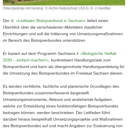
a
Osterzgebirge mit Geising
© Archiv Naturschutz LfULG, H.-J. Hardtke
v
Osterzgebirge
mit
i
Der
»Leitfaden Biotopverbund in Sachsen«
liefert einen
Geising
g
Überblick über die verschiedenen Aktivitäten staatlicher
a
Einrichtungen und soll die Initiierung von Umsetzungsmaßnahmen
t
im Bereich des Biotopverbundes unterstützen.
i
o
Er basiert auf dem Programm Sachsens
»Biologische Vielfalt
n
2030 – einfach machen!«
, konkretisiert Handlungsziele zum
Biotopverbund und kann als übergeordnete Handlungsanleitung für
die Umsetzung des Biotopverbundes im Freistaat Sachsen dienen.
Es werden rechtliche, fachliche und planerische Grundlagen des
Biotopverbundes zusammenfassend dargestellt.
Umsetzungsinstrumente, Akteure und anstehende Aufgaben,
welche zur Entwicklung eines funktionsfähigen Biotopverbundes
beitragen können, werden beschrieben. Der Leitfaden führt
darüber hinaus beispielhaft Umsetzungsprojekte und Maßnahmen
des Biotopverbundes auf und macht Angaben zur Evaluierung von