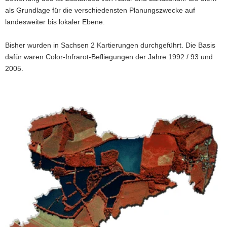
als Grundlage für die verschiedensten Planungszwecke auf
a
landesweiter bis lokaler Ebene.
v
i
Bisher wurden in Sachsen 2 Kartierungen durchgeführt. Die Basis
g
dafür waren Color-Infrarot-Befliegungen der Jahre 1992 / 93 und
a
2005.
t
i
o
n