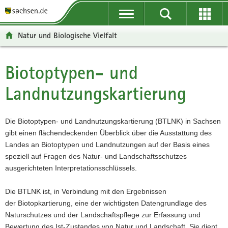
P
P
H
W
F
o
o
a
e
o
r
r
u
i
o
Natur und Biologische Vielfalt
t
t
p
t
t
a
a
t
e
e
l
l
i
r
r
Biotoptypen- und
Hauptinhalt
ü
n
n
e
-
Landnutzungskartierung
b
a
h
I
B
e
v
a
n
e
r
i
l
f
r
Die Biotoptypen- und Landnutzungskartierung (BTLNK) in Sachsen
g
g
t
o
e
gibt einen flächendeckenden Überblick über die Ausstattung des
r
a
r
i
Landes an Biotoptypen und Landnutzungen auf der Basis eines
e
t
m
c
speziell auf Fragen des Natur- und Landschaftsschutzes
i
i
a
h
ausgerichteten Interpretationsschlüssels.
f
o
t
e
n
i
Die BTLNK ist, in Verbindung mit den Ergebnissen
n
o
der Biotopkartierung, eine der wichtigsten Datengrundlage des
d
n
Naturschutzes und der Landschaftspflege zur Erfassung und
e
Bewertung des Ist-Zustandes von Natur und Landschaft. Sie dient
N