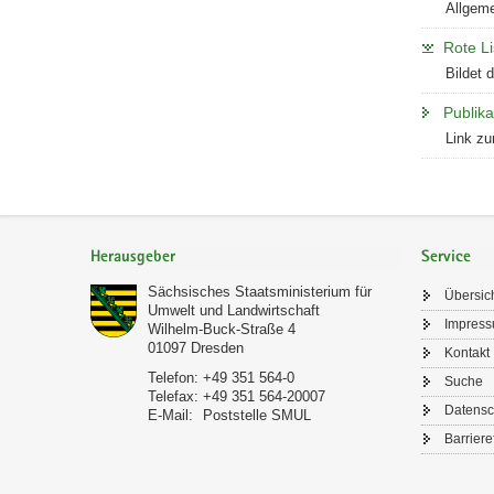
Allgeme
Rote Li
Bildet 
Publik
Link zu
Footer-
Bereich
Herausgeber
Service
Sächsisches Staatsministerium für
Übersic
Umwelt und Landwirtschaft
Impres
Wilhelm-Buck-Straße 4
01097
Dresden
Kontakt
Telefon:
+49 351 564-0
Suche
Telefax:
+49 351 564-20007
Datensc
E-Mail:
Poststelle SMUL
Barriere