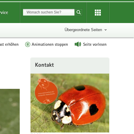
Suchbegriff
rvice
Suche starten
Übergeordnete Seiten
ast erhöhen
Animationen stoppen
Seite vorlesen
Weitere
Kontakt
Information