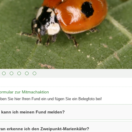
ste
Vorwärts
s :
blättern
ste
Zurück
ks :
blättern
ste
Bildunterschrift
n :
anzeigen
ste
Bildunterschrift
n :
verbergen
ste
Vollbildmodus
:
öffnen
e :
Bilderschau
ormular zur Mitmachaktion
abspielen
eben Sie hier Ihren Fund ein und fügen Sie ein Belegfoto bei!
 kann ich meinen Fund melden?
an erkenne ich den Zweipunkt-Marienkäfer?