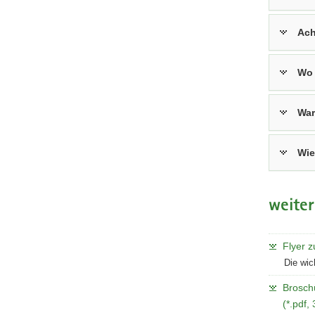
Ach
Wo 
War
Wie
weiter
Flyer z
Die wic
Broschü
(*.pdf,