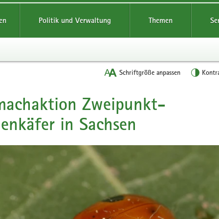
reifende
en
Politik und Verwaltung
Themen
Se
Schriftgröße anpassen
Kontr
machaktion Zweipunkt-
t
enkäfer in Sachsen
n
g