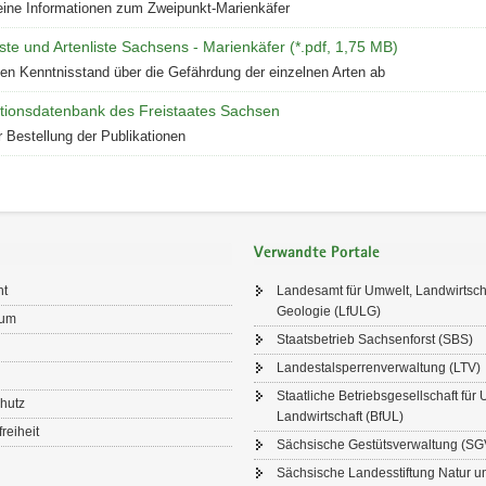
ine Informationen zum Zweipunkt-Marienkäfer
ste und Artenliste Sachsens - Marienkäfer (*.pdf, 1,75 MB)
den Kenntnisstand über die Gefährdung der einzelnen Arten ab
ationsdatenbank des Freistaates Sachsen
r Bestellung der Publikationen
Verwandte Portale
ht
Landesamt für Umwelt, Landwirtsch
Geologie (LfULG)
sum
Staatsbetrieb Sachsenforst (SBS)
Landestalsperrenverwaltung (LTV)
Staatliche Betriebsgesellschaft für
hutz
Landwirtschaft (BfUL)
freiheit
Sächsische Gestütsverwaltung (SG
Sächsische Landesstiftung Natur 