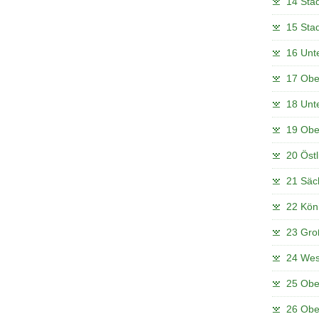
14 Stad
15 Stad
16 Unte
17 Obe
18 Unte
19 Obe
20 Östl
21 Säc
22 Kön
23 Gro
24 West
25 Ober
26 Ober