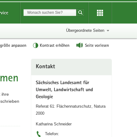
Suchbegriff
rvice
Suche starten
Übergeordnete Seiten
tgröße anpassen
Kontrast erhöhen
Seite vorlesen
Weitere
Kontakt
Information
umen
Sächsisches Landesamt für
Umwelt, Landwirtschaft und
 ihre
Geologie
eschrieben
Referat 61: Flächennaturschutz, Natura
2000
Katharina Schneider
Telefon: