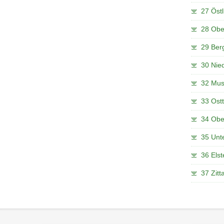
27 Östl
28 Ober
29 Berg
30 Nied
32 Mus
33 Ostt
34 Ober
35 Unt
36 Elst
37 Zitt
Footer-