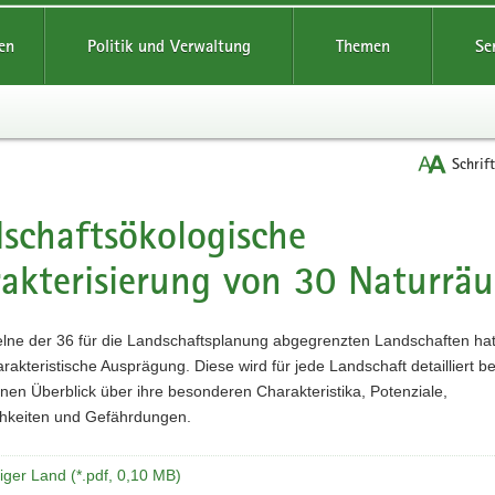
reifende
en
Politik und Verwaltung
Themen
Se
Schrif
schaftsökologische
t
akterisierung von 30 Naturrä
elne der 36 für die Landschaftsplanung abgegrenzten Landschaften hat
rakteristische Ausprägung. Diese wird für jede Landschaft detailliert b
inen Überblick über ihre besonderen Charakteristika, Potenziale,
chkeiten und Gefährdungen.
iger Land (*.pdf, 0,10 MB)