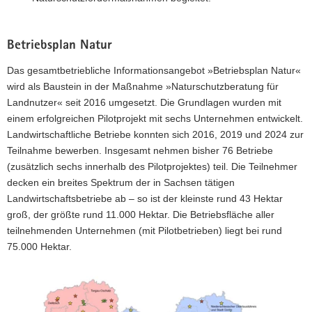
a
v
Betriebsplan Natur
i
g
Das gesamtbetriebliche Informationsangebot »Betriebsplan Natur«
a
wird als Baustein in der Maßnahme »Naturschutzberatung für
t
Landnutzer« seit 2016 umgesetzt. Die Grundlagen wurden mit
i
einem erfolgreichen Pilotprojekt mit sechs Unternehmen entwickelt.
o
Landwirtschaftliche Betriebe konnten sich 2016, 2019 und 2024 zur
n
Teilnahme bewerben. Insgesamt nehmen bisher 76 Betriebe
(zusätzlich sechs innerhalb des Pilotprojektes) teil. Die Teilnehmer
decken ein breites Spektrum der in Sachsen tätigen
Landwirtschaftsbetriebe ab – so ist der kleinste rund 43 Hektar
groß, der größte rund 11.000 Hektar. Die Betriebsfläche aller
teilnehmenden Unternehmen (mit Pilotbetrieben) liegt bei rund
75.000 Hektar.