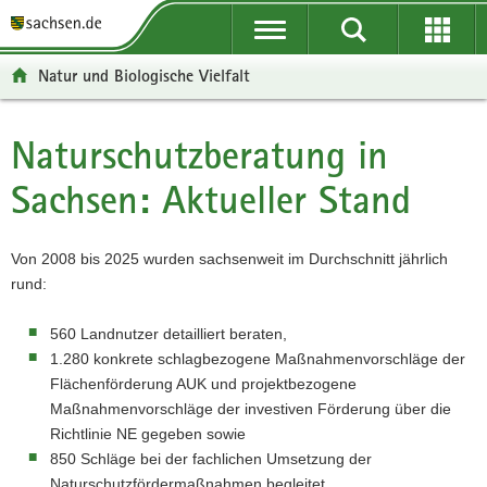
P
P
H
W
F
o
o
a
e
o
r
r
u
i
o
Natur und Biologische Vielfalt
t
t
p
t
t
a
a
t
e
e
l
l
i
r
r
Naturschutzberatung in
Hauptinhalt
ü
n
n
e
-
Sachsen: Aktueller Stand
b
a
h
I
B
e
v
a
n
e
r
i
l
f
r
Von 2008 bis 2025 wurden sachsenweit im Durchschnitt jährlich
g
g
t
o
e
rund:
r
a
r
i
e
t
m
c
560 Landnutzer detailliert beraten,
i
i
a
h
1.280 konkrete schlagbezogene Maßnahmenvorschläge der
f
o
t
Flächenförderung AUK und projektbezogene
e
n
i
Maßnahmenvorschläge der investiven Förderung über die
n
o
Richtlinie NE gegeben sowie
d
n
850 Schläge bei der fachlichen Umsetzung der
e
Naturschutzfördermaßnahmen begleitet.
N