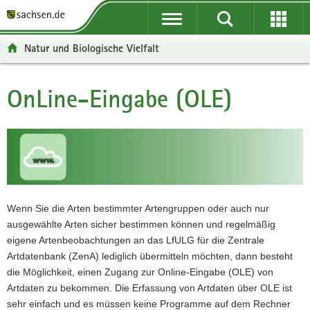
P
P
H
W
F
o
o
a
e
o
r
r
u
i
o
Natur und Biologische Vielfalt
t
t
p
t
t
a
a
t
e
e
l
l
i
r
r
OnLine-Eingabe (OLE)
Hauptinhalt
ü
n
n
e
-
b
a
h
I
B
e
v
a
n
e
r
i
l
f
r
g
g
t
o
e
r
a
r
i
e
t
m
c
Wenn Sie die Arten bestimmter Artengruppen oder auch nur
i
i
a
h
ausgewählte Arten sicher bestimmen können und regelmäßig
f
o
t
eigene Artenbeobachtungen an das LfULG für die Zentrale
e
n
i
Artdatenbank (ZenA) lediglich übermitteln möchten, dann besteht
n
o
die Möglichkeit, einen Zugang zur Online-Eingabe (OLE) von
d
n
Artdaten zu bekommen. Die Erfassung von Artdaten über OLE ist
e
sehr einfach und es müssen keine Programme auf dem Rechner
N