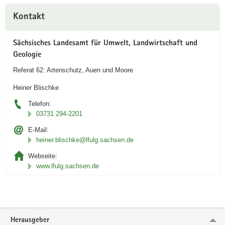
Weitere
Kontakt
Information
Sächsisches Landesamt für Umwelt, Landwirtschaft und
Geologie
Referat 62: Artenschutz, Auen und Moore
Heiner Blischke
Telefon:
03731 294-2201
E-Mail:
heiner.blischke@lfulg.sachsen.de
Webseite:
www.lfulg.sachsen.de
Footer-
Herausgeber