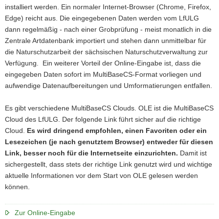
installiert werden. Ein normaler Internet-Browser (Chrome, Firefox,
a
Edge) reicht aus. Die eingegebenen Daten werden vom LfULG
v
dann regelmäßig - nach einer Grobprüfung - meist monatlich in die
i
Zentrale Artdatenbank importiert und stehen dann unmittelbar für
g
die Naturschutzarbeit der sächsischen Naturschutzverwaltung zur
a
Verfügung. Ein weiterer Vorteil der Online-Eingabe ist, dass die
t
eingegeben Daten sofort im MultiBaseCS-Format vorliegen und
i
aufwendige Datenaufbereitungen und Umformatierungen entfallen.
o
n
Es gibt verschiedene MultiBaseCS Clouds. OLE ist die MultiBaseCS
Cloud des LfULG. Der folgende Link führt sicher auf die richtige
Cloud.
Es wird dringend empfohlen, einen Favoriten oder ein
Lesezeichen (je nach genutztem Browser) entweder für diesen
Link, besser noch für die Internetseite einzurichten.
Damit ist
sichergestellt, dass stets der richtige Link genutzt wird und wichtige
aktuelle Informationen vor dem Start von OLE gelesen werden
können.
Zur Online-Eingabe